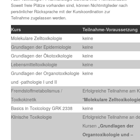
Soweit freie Plätze vorhanden sind, können Nichtmitglieder nach
persönlicher Rücksprache mit der Kurskoordination zur
Teilnahme zugelassen werden.
Kurs
Teilnahme-Voraussetzung
Molekulare Zelltoxikologie
keine
Grundlagen der Epidemiologie
keine
Grundlagen der Ökotoxikologie
keine
Lebensmitteltoxikologie
keine
Grundlagen der Organotoxikologie
keine
und -pathologie I und II
Fremdstoffmetabolismus /
Erfolgreiche Teilnahme am K
Toxikokinetik
"
Molekulare Zelltoxikologi
Basics in Toxicology GRK 2338
keine
Klinische Toxikologie
Erfolgreiche Teilnahme an d
Kursen
„Grundlagen der
Organtoxikologie und –