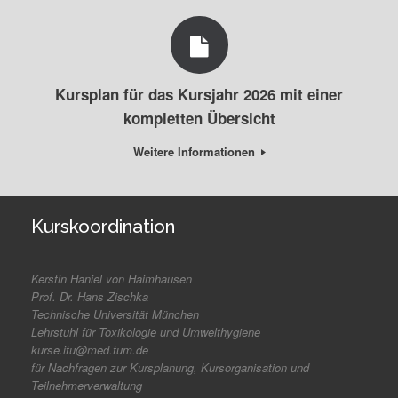
Kursplan für das Kursjahr 2026 mit einer
kompletten Übersicht
Weitere Informationen
Kurskoordination
Kerstin Haniel von Haimhausen
Prof. Dr. Hans Zischka
Technische Universität München
Lehrstuhl für Toxikologie und Umwelthygiene
kurse.itu@med.tum.de
für Nachfragen zur Kursplanung, Kursorganisation und
Teilnehmerverwaltung