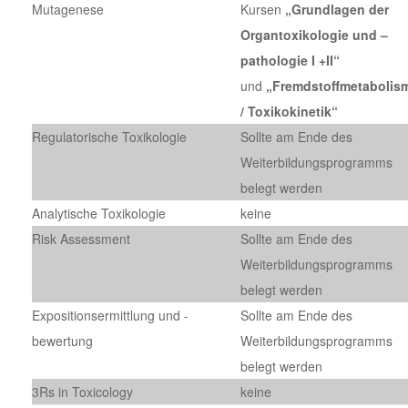
Mutagenese
Kursen
„Grundlagen der
Organtoxikologie und –
pathologie I +II“
und
„Fremdstoffmetabolis
/ Toxikokinetik“
Regulatorische Toxikologie
Sollte am Ende des
Weiterbildungsprogramms
belegt werden
Analytische Toxikologie
keine
Risk Assessment
Sollte am Ende des
Weiterbildungsprogramms
belegt werden
Expositionsermittlung und -
Sollte am Ende des
bewertung
Weiterbildungsprogramms
belegt werden
3Rs in Toxicology
keine