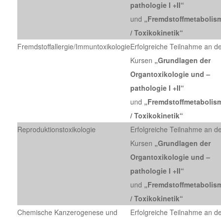
pathologie I +II“
und
„Fremdstoffmetabolis
/ Toxikokinetik“
Fremdstoffallergie/Immuntoxikologie
Erfolgreiche Teilnahme an d
Kursen
„Grundlagen der
Organtoxikologie und –
pathologie I +II“
und
„Fremdstoffmetabolis
/ Toxikokinetik“
Reproduktionstoxikologie
Erfolgreiche Teilnahme an d
Kursen
„Grundlagen der
Organtoxikologie und –
pathologie I +II“
und
„Fremdstoffmetabolis
/ Toxikokinetik“
Chemische Kanzerogenese und
Erfolgreiche Teilnahme an d