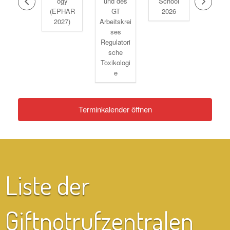
of
ogy
und des
School
2026 
xicology
(EPHAR
GT
2026
AI
2027)
Arbeitskrei
ses
Regulatori
sche
Toxikologi
e
Terminkalender öffnen
Liste der
Giftnotrufzentralen