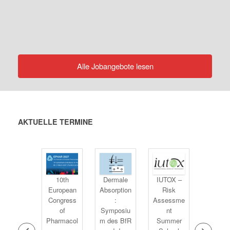
AKTUELLE JOBANGEBOTE
Alle Jobangebote lesen
AKTUELLE TERMINE
61st
10th
Dermale
IUTOX –
BelTo
ongress
European
Absorption
Risk
BEM
of the
Congress
:
Assessme
Annua
uropean
of
Symposiu
nt
Scienti
ocieties
Pharmacol
m des BfR
Summer
Meeti