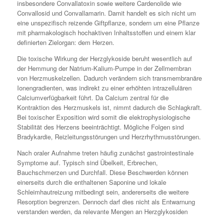
insbesondere Convallatoxin sowie weitere Cardenolide wie
Convallosid und Convallamarin. Damit handelt es sich nicht um
eine unspezifisch reizende Giftpflanze, sondern um eine Pflanze
mit pharmakologisch hochaktiven Inhaltsstoffen und einem klar
definierten Zielorgan: dem Herzen.
Die toxische Wirkung der Herzglykoside beruht wesentlich auf
der Hemmung der Natrium-Kalium-Pumpe in der Zellmembran
von Herzmuskelzellen. Dadurch verändern sich transmembranäre
Ionengradienten, was indirekt zu einer erhöhten intrazellulären
Calciumverfügbarkeit führt. Da Calcium zentral für die
Kontraktion des Herzmuskels ist, nimmt dadurch die Schlagkraft.
Bei toxischer Exposition wird somit die elektrophysiologische
Stabilität des Herzens beeinträchtigt. Mögliche Folgen sind
Bradykardie, Reizleitungsstörungen und Herzrhythmusstörungen.
Nach oraler Aufnahme treten häufig zunächst gastrointestinale
Symptome auf. Typisch sind Übelkeit, Erbrechen,
Bauchschmerzen und Durchfall. Diese Beschwerden können
einerseits durch die enthaltenen Saponine und lokale
Schleimhautreizung mitbedingt sein, andererseits die weitere
Resorption begrenzen. Dennoch darf dies nicht als Entwarnung
verstanden werden, da relevante Mengen an Herzglykosiden