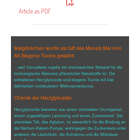
Article as PDF
Maiglöckchen wurde als Gift des Monats Mai vom
AK Biogene Toxine gewählt
…weil
Convallaria majalis
ein anschauliches Beispiel für die
toxikologische Relevanz pflanzlicher Naturstoffe ist. Die
enthaltenen Herzglykoside sind biogene Toxine mit klar
definiertem molekularem Wirkmechanismus.
Chemie der Herzglykoside
Herzglykoside bestehen aus einem steroidalen Grundgerüst,
einem ungesättigten Lactonring und einem Zuckeranteil. Der
steroidale Teil, das Aglykon, ist wesentlich für die Bindung an
die Natrium-Kalium-Pumpe, wohingegen die Zuckerreste unter
anderem die Löslichkeit, die Aufnahme und die Wirkdauer