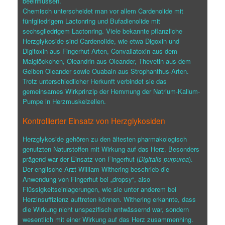
beeinflussen.
Chemisch unterscheidet man vor allem Cardenolide mit
fünfgliedrigem Lactonring und Bufadienolide mit
sechsgliedrigem Lactonring. Viele bekannte pflanzliche
Herzglykoside sind Cardenolide, wie etwa Digoxin und
Digitoxin aus Fingerhut-Arten, Convallatoxin aus dem
Maiglöckchen, Oleandrin aus Oleander, Thevetin aus dem
Gelben Oleander sowie Ouabain aus Strophanthus-Arten.
Trotz unterschiedlicher Herkunft verbindet sie das
gemeinsames Wirkprinzip der Hemmung der Natrium-Kalium-
Pumpe in Herzmuskelzellen.
Kontrollierter Einsatz von Herzglykosiden
Herzglykoside gehören zu den ältesten pharmakologisch
genutzten Naturstoffen mit Wirkung auf das Herz. Besonders
prägend war der Einsatz von Fingerhut (
Digitalis purpurea
).
Der englische Arzt William Withering beschrieb die
Anwendung von Fingerhut bei „dropsy“, also
Flüssigkeitseinlagerungen, wie sie unter anderem bei
Herzinsuffizienz auftreten können. Withering erkannte, dass
die Wirkung nicht unspezifisch entwässernd war, sondern
wesentlich mit einer Wirkung auf das Herz zusammenhing.