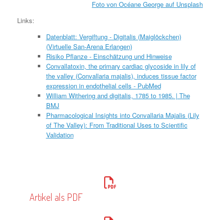
Foto von
Océane George
auf
Unsplash
Links:
Datenblatt: Vergiftung - Digitalis (Maiglöckchen)
(Virtuelle San-Arena Erlangen)
Risiko Pflanze - Einschätzung und Hinweise
Convallatoxin, the primary cardiac glycoside in lily of
the valley (Convallaria majalis), induces tissue factor
expression in endothelial cells - PubMed
William Withering and digitalis, 1785 to 1985. | The
BMJ
Pharmacological Insights into Convallaria Majalis (Lily
of The Valley): From Traditional Uses to Scientific
Validation
Artikel als PDF