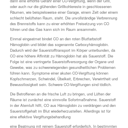
dann eine erhöhte Gefahr einer CO-Vergiftung, wenn der Grill,
oder auch nur die glühenden Grillkohlereste in geschlossenen
Räumen, wie beispielsweise einer Garage, einem Zelt oder einem
schlecht belüfteten Raum, steht. Die unvollständige Verbrennung
des Brennstoffs kann zu einer erhöhten Freisetzung von CO
führen und das Gas kann sich im Raum ansammeln.
Einmal eingeatmet bindet CO an den roten Blutfarbstoff
Hämoglobin und bildet das sogenannte Carboxyhämoglobin.
Dadurch wird der Sauerstofftransport im Körper unterbunden, da
CO eine höhere Affinität zu Hämoglobin hat als Sauerstoff. Die
Folge ist eine verringerte Sauerstoffversorgung der Organe und
Gewebe, was zu schwerwiegenden gesundheitlichen Problemen
führen kann. Symptome einer akuten CO-Vergiftung können
Kopfschmerzen, Schwindel, Übelkeit, Erbrechen, Verwirrtheit und
Bewusstlosigkeit sein. Schwere CO-Vergiftungen sind tödlich.
Die Betroffenen an die frische Luft zu bringen, und Lüften der
Räume ist zunächst eine sinnvolle Sofortmaßnahme. Sauerstoff
in der Atemluft hilft, CO aus Hämoglobin zu verdrängen und den
Sauerstoffgehalt im Blut wiederherzustellen. Allerdings ist für
eine effektive Vergiftungsbehandlung
eine Beatmung mit reinem Sauerstoff erforderlich. In bestimmten