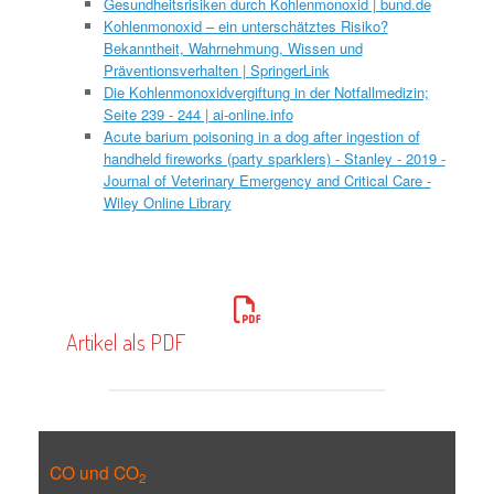
Gesundheitsrisiken durch Kohlenmonoxid | bund.de
Kohlenmonoxid – ein unterschätztes Risiko?
Bekanntheit, Wahrnehmung, Wissen und
Präventionsverhalten | SpringerLink
Die Kohlenmonoxidvergiftung in der Notfallmedizin;
Seite 239 - 244 | ai-online.info
Acute barium poisoning in a dog after ingestion of
handheld fireworks (party sparklers) - Stanley - 2019 -
Journal of Veterinary Emergency and Critical Care -
Wiley Online Library
Artikel als PDF
CO und CO
2