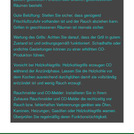
Räumen besteht.
Gute Belüftung: Stellen Sie sicher, dass genügend
Frischluftzufuhr vorhanden ist und der Rauch abziehen kann.
Grillen in geschlossenen Räumen ist niemals sicher.
Wartung des Grills: Achten Sie darauf, dass der Grill in gutem
Zustand ist und ordnungsgemäß funktioniert. Schadhafte oder
undichte Gasleitungen können zu einer erhöhten CO-
Produktion führen.
Vorsicht bei Holzkohlegrills: Holzkohlegrills erzeugen CO
während der Anzündphase. Lassen Sie die Holzkohle vor
dem Kochen ausreichend durchglühen damit sie vollständig
entzündet ist und wenig Rauch erzeugt.
Rauchmelder und CO-Melder: Installieren Sie in Ihrem
Zuhause Rauchmelder und CO-Melder die rechtzeitig vor
Rauch bzw. fehlerhaften Verbrennungs-geräten wie Öfen,
Kaminen, Heizungen, Gasöfen oder Holzkohlegrills warnen.
Überprüfen Sie regelmäßig deren Funktionstüchtigkeit.