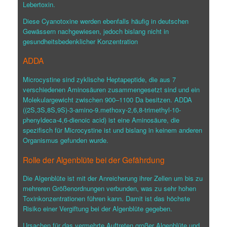
Lebertoxin.
Diese Cyanotoxine werden ebenfalls häufig in deutschen
Gewässern nachgewiesen, jedoch bislang nicht in
gesundheitsbedenklicher Konzentration
ADDA
Microcystine sind zyklische Heptapeptide, die aus 7
verschiedenen Aminosäuren zusammengesetzt sind und ein
Molekulargewicht zwischen 900–1100 Da besitzen. ADDA
((2S,3S,8S,9S)-3-amino-9.methoxy-2,6,8-trimethyl-10-
phenyldeca-4,6-dienoic acid) ist eine Aminosäure, die
spezifisch für Microcystine ist und bislang in keinem anderen
Organismus gefunden wurde.
Rolle der Algenblüte bei der Gefährdung
Die Algenblüte ist mit der Anreicherung ihrer Zellen um bis zu
mehreren Größenordnungen verbunden, was zu sehr hohen
Toxinkonzentrationen führen kann. Damit ist das höchste
Risiko einer Vergiftung bei der Algenblüte gegeben.
Ursachen für das vermehrte Auftreten großer Algenblüte und