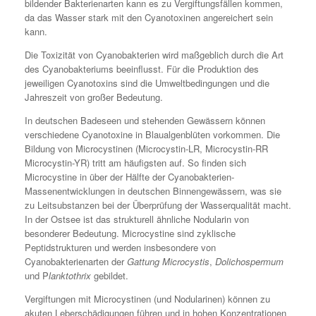
bildender Bakterienarten kann es zu Vergiftungsfällen kommen,
da das Wasser stark mit den Cyanotoxinen angereichert sein
kann.
Die Toxizität von Cyanobakterien wird maßgeblich durch die Art
des Cyanobakteriums beeinflusst. Für die Produktion des
jeweiligen Cyanotoxins sind die Umweltbedingungen und die
Jahreszeit von großer Bedeutung.
In deutschen Badeseen und stehenden Gewässern können
verschiedene Cyanotoxine in Blaualgenblüten vorkommen. Die
Bildung von Microcystinen (Microcystin-LR, Microcystin-RR
Microcystin-YR) tritt am häufigsten auf. So finden sich
Microcystine in über der Hälfte der Cyanobakterien-
Massenentwicklungen in deutschen Binnengewässern, was sie
zu Leitsubstanzen bei der Überprüfung der Wasserqualität macht.
In der Ostsee ist das strukturell ähnliche Nodularin von
besonderer Bedeutung. Microcystine sind zyklische
Peptidstrukturen und werden insbesondere von
Cyanobakterienarten der
Gattung Microcystis
,
Dolichospermum
und P
lanktothrix
gebildet.
Vergiftungen mit Microcystinen (und Nodularinen) können zu
akuten Leberschädigungen führen und in hohen Konzentrationen