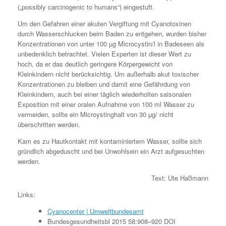
(„possibly carcinogenic to humans“) eingestuft.
Um den Gefahren einer akuten Vergiftung mit Cyanotoxinen
durch Wasserschlucken beim Baden zu entgehen, wurden bisher
Konzentrationen von unter 100 µg Microcystin/l in Badeseen als
unbedenklich betrachtet. Vielen Experten ist dieser Wert zu
hoch, da er das deutlich geringere Körpergewicht von
Kleinkindern nicht berücksichtig. Um außerhalb akut toxischer
Konzentrationen zu bleiben und damit eine Gefährdung von
Kleinkindern, auch bei einer täglich wiederholten saisonalen
Exposition mit einer oralen Aufnahme von 100 ml Wasser zu
vermeiden, sollte ein Microystinghalt von 30 µg/ nicht
überschritten werden.
Kam es zu Hautkontakt mit kontaminiertem Wasser, sollte sich
gründlich abgeduscht und bei Unwohlsein ein Arzt aufgesuchten
werden.
Text: Ute Haßmann
Links:
Cyanocenter | Umweltbundesamt
Bundesgesundheitsbl 2015 58:908–920 DOI