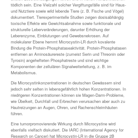
tödlich sein. Eine Vielzahl solcher Vergiftungsfälle sind für Haus-
und Nutztiere sowie wild lebende Tiere (z. B. Fische und Vögel)
dokumentiert. Tierexperimentelle Studien zeigen dosisabhängig
toxische Effekte wie Gewichtsabnahme sowie funktionale und
strukturelle Leberveränderungen, darunter Erhöhung der
Leberenzyme, Einblutungen und Gewebsnekrosen. Auf
molekularer Ebene hemmt Microcystin-LR durch kovalente
Bindung die Protein-Phosphataseaktivität. Protein-Phosphatasen
entfernen an Aminosäurereste (zumeist Serin und Threonin oder
Tyrosin) angehefteten Phosphatreste und sind wichtige
Komponenten der zellulären Signalweiterleitung, z. B. im
Metabolismus.
Die Microcystinkonzentrationen in deutschen Gewässern sind
jedoch sehr selten in lebensgefährlich hohen Konzentrationen. In
niedrigeren Konzentrationen können sie Magen-Darm-Probleme,
wie Übelkeit, Durchfall und Erbrechen verursachen aber auch zu
Hautreizungen an Augen, Ohren, und Rachenschleimhäuten
führen.
Eine tumorpromovierende Wirkung durch Microcystine wird
ebenfalls vielfach diskutiert. Die IARC (International Agency for
Research on Cancer) hat Microcystin-LR in die Gruppe 2B