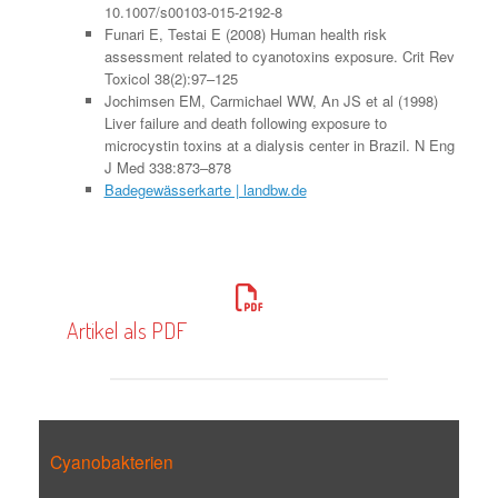
10.1007/s00103-015-2192-8
Funari E, Testai E (2008) Human health risk
assessment related to cyanotoxins exposure. Crit Rev
Toxicol 38(2):97–125
Jochimsen EM, Carmichael WW, An JS et al (1998)
Liver failure and death following exposure to
microcystin toxins at a dialysis center in Brazil. N Eng
J Med 338:873–878
Badegewässerkarte | landbw.de
Artikel als PDF
Cyanobakterien